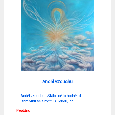
Anděl vzduchu
Anděl vzduchu Stálo mě to hodně sil,
zhmotnit se a být tu s Tebou, do…
Prodáno