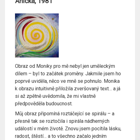
Anička, 1981
Obraz od Moniky pro mě nebyl jen uměleckým
dílem – byl to začátek proměny. Jakmile jsem ho
poprvé uviděla, něco ve mně se pohnulo. Monika
k obrazu intuitivně přiložila zveršovaný text… a já
si až zpětně uvědomila, že mi vlastně
předpověděla budoucnost.
Můj obraz připomíná roztáčející se spirálu – a
přesně tak se roztočila i spirála nádherných
událostí v mém životě. Znovu jsem pocítila lásku,
radost, štěstí… a to všechno začalo jedním