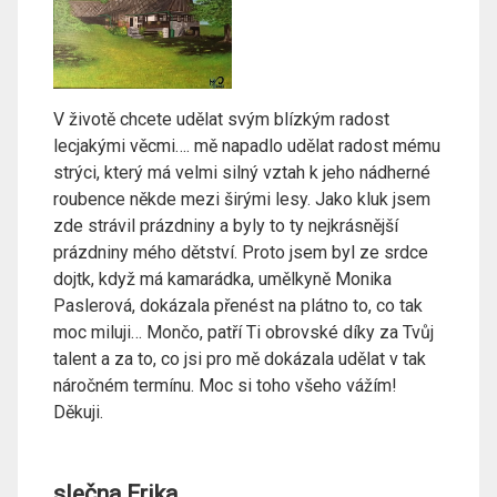
V životě chcete udělat svým blízkým radost
lecjakými věcmi…. mě napadlo udělat radost mému
strýci, který má velmi silný vztah k jeho nádherné
roubence někde mezi širými lesy. Jako kluk jsem
zde strávil prázdniny a byly to ty nejkrásnější
prázdniny mého dětství. Proto jsem byl ze srdce
dojtk, když má kamarádka, umělkyně Monika
Paslerová, dokázala přenést na plátno to, co tak
moc miluji… Mončo, patří Ti obrovské díky za Tvůj
talent a za to, co jsi pro mě dokázala udělat v tak
náročném termínu. Moc si toho všeho vážím!
Děkuji.
slečna Erika