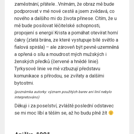
zaměstnání, přátele…Vnímám, že obraz mě bude
podporovat v mé nové cestě a jsem zvědavá, co
nového a dalšího mi do života přinese. Cítím, že u
mě bude posilovat léčitelské schopnosti,
propojení s energií Krista a pomáhat otevírat horní
čakry (zlatá brána, ze které vystupuje bílé světlo a
fialová spirála) – ale zároveň být pevně uzemněná
a opřená o sílu a moudrost mých mužských i
ženských předků (červené a hnědé linie).
Tyrkysové linie ve mě vzbuzují představu
komunikace s přírodou, se zvířaty a dalšími
bytostmi.
(poznámka autorky: význam použitých barev ani linií nebylo
interpretováno)
Děkuji i za poselství, zvláště poslední odstavec
se mi moc líbí a těším se, až ho budu plně žít