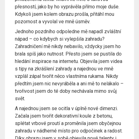
přesností, jako by ho vyprávěla přímo moje duše.
Kdykoli jsem kolem obrazu prošla, přitáhl mou
pozornost a vyvolal ve mně úsměv.
Jednoho pozdního odpoledne mě napadl zvláštní
nápad – co kdybych si vylepšila zahradu?
Zahradničení mě nikdy nebavilo, vždycky jsem ho
brala spíš jako nutnost. Přesto jsem se pustila do
hledání inspirace na internetu. Objevila jsem videa
s tipy na zkrášlení zahrady a najednou ve mně
vzplál zápal tvořit něco vlastníma rukama. Nikdy
předtím jsem nic nevyráběla a ani mě to nelákalo –
tvořivost jsem do té doby nechávala mimo svůj
svět.
A najednou jsem se ocitla v úplně nové dimenzi.
Začala jsem tvořit dekorativní koule z betonu,
splétat vrbové proutí a proměnila jsem obyčejnou
zahradu v nádherné místo pro odpočinek a radost.
Díky obrazu jsem v sobě objevila nové talenty i