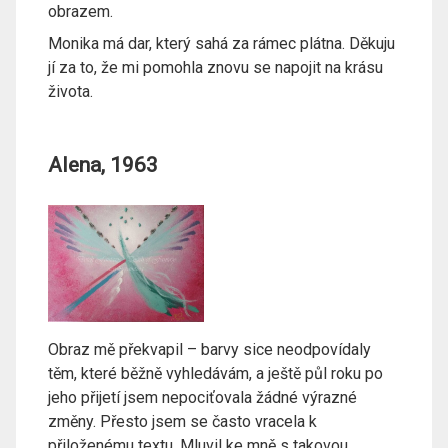
obrazem.
Monika má dar, který sahá za rámec plátna. Děkuju
jí za to, že mi pomohla znovu se napojit na krásu
života.
Alena, 1963
Obraz mě překvapil – barvy sice neodpovídaly
těm, které běžně vyhledávám, a ještě půl roku po
jeho přijetí jsem nepociťovala žádné výrazné
změny. Přesto jsem se často vracela k
přiloženému textu. Mluvil ke mně s takovou