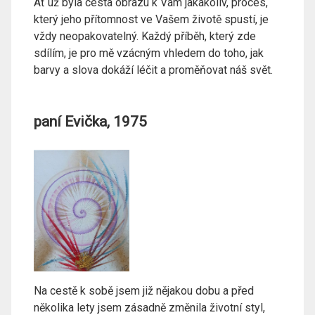
Ať už byla cesta obrazu k Vám jakákoliv, proces,
který jeho přítomnost ve Vašem životě spustí, je
vždy neopakovatelný. Každý příběh, který zde
sdílím, je pro mě vzácným vhledem do toho, jak
barvy a slova dokáží léčit a proměňovat náš svět.
paní Evička, 1975
Na cestě k sobě jsem již nějakou dobu a před
několika lety jsem zásadně změnila životní styl,