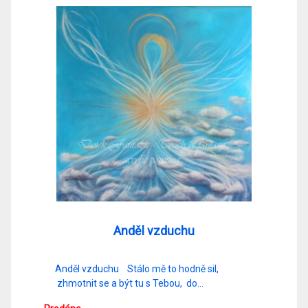
Anděl vzduchu
Anděl vzduchu Stálo mě to hodně sil,
zhmotnit se a být tu s Tebou, do…