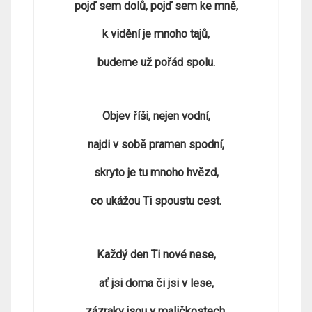
pojď sem dolů, pojď sem ke mně,
k vidění je mnoho tajů,
budeme už pořád spolu.
Objev říši, nejen vodní,
najdi v sobě pramen spodní,
skryto je tu mnoho hvězd,
co ukážou Ti spoustu cest.
Každý den Ti nové nese,
ať jsi doma či jsi v lese,
zázraky jsou v maličkostech,