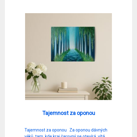
Tajemnost za oponou
Tajemnost za oponou Za oponou dávných
věků, tam, kde kraj čarovný se otevírá, vítá…